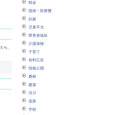
税金
国保・医療費
妊娠
児童手当
障害者福祉
介護保険
したら、
子育て
有料広告
情報公開
農林
建築
河川
道路
学校