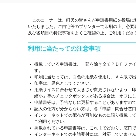
このコーナーは、町民の皆さんが申請書用紙を役場に受
いたしました。ご自宅等のプリンターで印刷の上、必要
及び各項目の特記事項をよくご確認の上、ご利用くださ
利用に当たっての注意事項
掲載している申請書は、一部を除き全てＰＤＦファイル形
す。
印刷に当たっては、白色の用紙を使用し、Ａ４版で
印字は、黒色としてください。
用紙サイズに合わせて大きさが変更されないよう、
縮小」等のチェックボックスがある場合は、オフに
申請書等は、予告なしに更新することがありますの
記入の仕方が分からない方は、各「申請・問合せ窓
インターネットでの配布が可能なものに限り掲載し
ご利用ください。
掲載されている申請書等は、これまでどおり、窓口
インターネットでの申請受付には、対応していませ