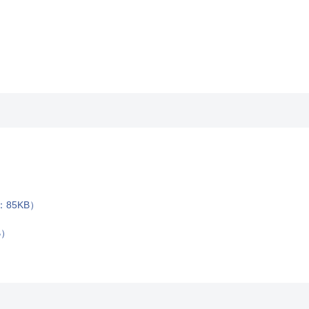
85KB）
B）