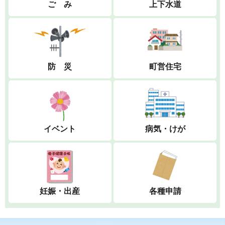
ご み
上下水道
防 災
町営住宅
イベント
病気・けが
妊娠・出産
各種申請