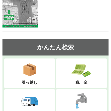
かんたん検索
引っ越し
税 金