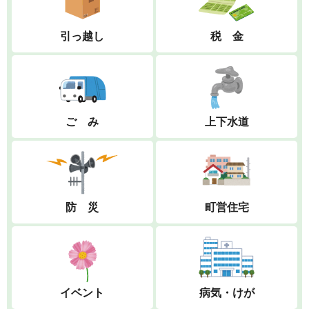
引っ越し
税 金
ご み
上下水道
防 災
町営住宅
イベント
病気・けが