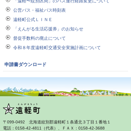
「遠軽〜紋別区間」のバス運行経路変更について
公営バス・福祉バス時刻表
遠軽町公式ＬＩＮＥ
「えんがる生活応援券」のお知らせ
督促手数料の廃止について
令和８年度遠軽町交通安全実施計画について
申請書ダウンロード
〒099‐0492 北海道紋別郡遠軽町１条通北３丁目１番地１
電話：0158‐42‐4811（代表）、ＦＡＸ：0158‐42‐3688