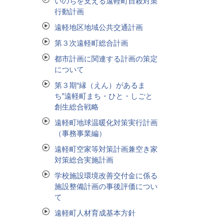
いのちを支える遠軽町自殺対策
行動計画
遠軽地区地域公共交通計画
第３次遠軽町総合計画
都市計画に関連する計画の策定
について
第３期“縁（えん）があるま
ち”遠軽町まち・ひと・しごと
創生総合戦略
遠軽町地球温暖化対策実行計画
（事務事業編）
遠軽町空家等対策計画兼空き家
対策総合実施計画
学校施設環境改善交付金に係る
施設整備計画の事後評価につい
て
遠軽町人材育成基本方針