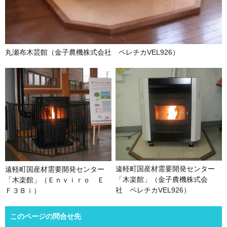
丸瀬布木芸館（金子農機株式会社 ペレチカVEL926）
遠軽町国産材需要開発センター
遠軽町国産材需要開発センター
「木楽館」（金子農機株式会
「木楽館」（Ｅｎｖｉｒｏ Ｅ
社 ペレチカVEL926）
Ｆ３Ｂｉ）
このページの問合せ先