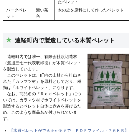
たペレット
バークペレ
濃い茶
木の皮を原料にして作ったペレット
ット
色
遠軽町内で製造している木質ペレット
遠軽町内では唯一、有限会社渡辺造林
（渡辺三七一代表取締役）が木質ペレット
を製造しています。
このペレットは、町内の山林から排出さ
れた「カラマツ材」を原料としており、種
類は「ホワイトペレット」になります。
なお、商品名の『Ｒｅｄペレット』につ
いては、カラマツ材でホワイトペレットを
製造するとペレット自体に赤みを帯びるた
め、このような商品名が付けられていま
す。
【木質ペレットができあがるまで ＰＤＦファイル・７６ＫＢ】