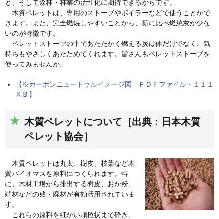
と、そして森林・林業の活性化に期待できるからです。
木質ペレットは、専用のストーブやボイラーなどで使うことがで
きます。また、完全燃焼しやすいことから、薪に比べ燃焼灰が少な
いのが特徴です。
ペレットストーブの中であたたかく燃える炎は体だけでなく、気
持ちもやさしくあたためてくれます。皆さんもペレットストーブを
使ってみませんか。
【※カーボンニュートラルイメージ図 ＰＤＦファイル・１１１
ＫＢ】
木質ペレットについて［出典：日本木質
ペレット協会］
木質ペレットは丸太、樹皮、枝葉など木
質バイオマスを原料につくられます。特
に、木材工場から排出する樹皮、おが粉、
端材などの残・廃材が有効活用されていま
す。
これらの原料を細かい顆粒状まで砕き、