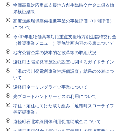
物価高騰対応重点支援地方創生臨時交付金に係る効
果検証結果
高度無線環境整備推進事業の事後評価（中間評価）
について
令和7年度物価高等対応重点支援地方創生臨時交付金
（推奨事業メニュー）実施計画内容の公表について
地方公営企業の抜本的な改革等の取組状況
遠軽町太陽光発電施設の設置に関するガイドライン
「湯の沢川発電所事業性評価調査」結果の公表につ
いて
遠軽町ネーミングライツ事業について
光ブロードバンドサービスの利用について
移住・定住に向けた取り組み「遠軽町スローライフ
等応援事業」
遠軽町石北本線団体利用促進助成金について
地域未来交付金【デジタル実装型】の採択事業につ