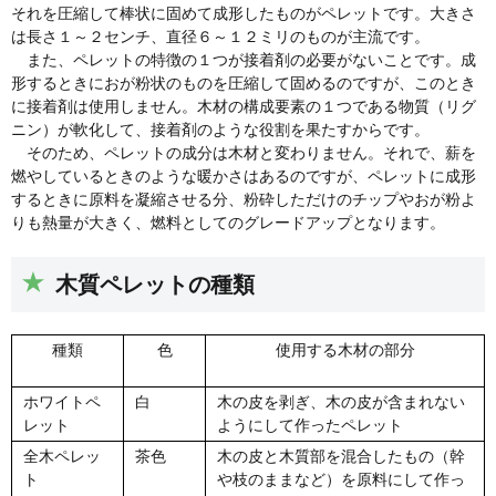
それを圧縮して棒状に固めて成形したものがペレットです。大きさ
は長さ１～２センチ、直径６～１２ミリのものが主流です。
また、ペレットの特徴の１つが接着剤の必要がないことです。成
形するときにおが粉状のものを圧縮して固めるのですが、このとき
に接着剤は使用しません。木材の構成要素の１つである物質（リグ
ニン）が軟化して、接着剤のような役割を果たすからです。
そのため、ペレットの成分は木材と変わりません。それで、薪を
燃やしているときのような暖かさはあるのですが、ペレットに成形
するときに原料を凝縮させる分、粉砕しただけのチップやおが粉よ
りも熱量が大きく、燃料としてのグレードアップとなります。
木質ペレットの種類
種類
色
使用する木材の部分
ホワイトペ
白
木の皮を剥ぎ、木の皮が含まれない
レット
ようにして作ったペレット
全木ペレッ
茶色
木の皮と木質部を混合したもの（幹
ト
や枝のままなど）を原料にして作っ