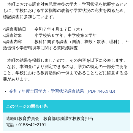
本町における調査対象児童生徒の学力・学習状況を把握するとと
もに、学校における学習指導の改善や学習状況の充実を図るため、
標記調査に参加しています。
○調査実施日 令和７年４月１７日（木）
○調査対象 小学校第６学年、中学校第３学年
○調査内容 教科に関する調査（国語、算数・数学、理科）、生
活習慣や学習環境等に関する質問紙調査
本町の結果を掲載しましたので、その内容を以下に公表します。
なお、本調査により測定できるのは、学力の特定の一部分である
こと、学校における教育活動の一側面であることなどに留意する必
要があります。
令和７年度全国学力・学習状況調査結果（PDF:446.9KB)
このページの問合せ先
遠軽町教育委員会 教育部総務課学校教育担当
電話：0158ｰ42ｰ2191