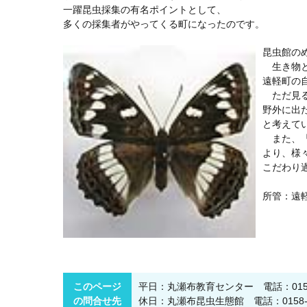
一躍昆虫採集の有名ポイントとして、
多くの採集者がやってくる町になったのです。
昆虫館の
生き物と
遠軽町の
ただ見る
野外に出
と考えて
また、「
より、様
こだわり
所管：遠
このページ
平日：丸瀬布教育センター 電話：0158-
の問合せ先
休日：丸瀬布昆虫生態館 電話：0158-47