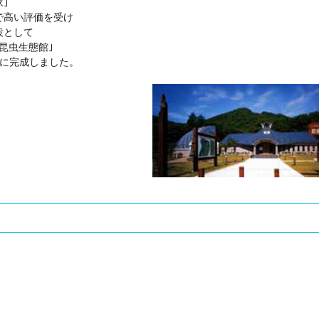
｣
で高い評価を受け
設として
昆虫生態館｣
年に完成しました。