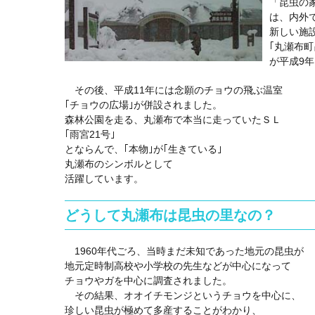
「昆虫の家
は、内外
新しい施
｢丸瀬布町
が平成9
その後、平成11年には念願のチョウの飛ぶ温室
｢チョウの広場｣が併設されました。
森林公園を走る、丸瀬布で本当に走っていたＳＬ
｢雨宮21号｣
とならんで、｢本物｣が｢生きている｣
丸瀬布のシンボルとして
活躍しています。
どうして丸瀬布は昆虫の里なの？
1960年代ごろ、当時まだ未知であった地元の昆虫が
地元定時制高校や小学校の先生などが中心になって
チョウやガを中心に調査されました。
その結果、オオイチモンジというチョウを中心に、
珍しい昆虫が極めて多産することがわかり、