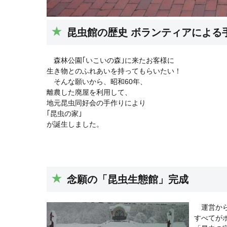
昆虫館の歴史 ボランティアによる
森林公園｢いこいの森｣に来たお客様に
生き物とのふれあいを持ってもらいたい！
そんな願いから、昭和60年、
離農した廃屋を利用して、
地元昆虫同好会の手作りにより
｢昆虫の家｣
が誕生しました。
念願の「昆虫生態館」完成
運営から
すべてが