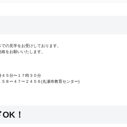
体での見学をお受けしております。
連絡をお願いいたします。
時４５分〜１７時３０分
１５８ー４７ー２４５６(丸瀬布教育センター)
OK！