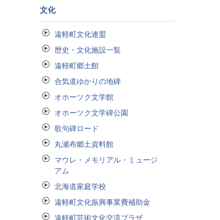
文化
遠軽町文化連盟
歴史・文化施設一覧
遠軽町郷土館
合気道ゆかりの地碑
オホーツク文学館
オホーツク文学碑公園
歌句碑ロード
丸瀬布郷土資料館
マウレ・メモリアル・ミュージ
アム
北海道家庭学校
遠軽町文化振興事業費補助金
遠軽町芸術文化交流プラザ