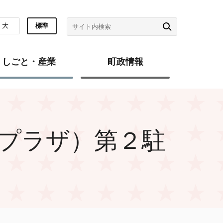
大
標準
しごと・産業
町政情報
プラザ）第２駐