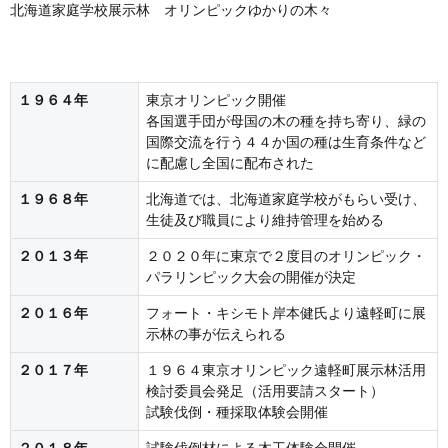
北海道家庭学校展示林 オリンピックゆかりの木々
１９６４年
東京オリンピック開催
各国選手団が母国の木の種を持ち寄り、緑の
国際交流を行う４４か国の種は生育条件など
に配慮し全国に配布された
１９６８年
北海道では、北海道家庭学校がもらい受け、
生徒及び職員により維持管理を始める
２０１３年
２０２０年に東京で２度目のオリンピック・
パラリンピック大会の開催が決定
２０１６年
フォート・キシモト岸本健氏より遠軽町に展
示林の事が伝えられる
２０１７年
１９６４東京オリンピック遠軽町展示林活用
検討委員会発足（活用要請スタート）
試験伐倒・種採取体験会開催