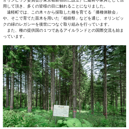
用して頂き、多くの皆様の目に触れることになりました。
遠軽町では、この木々から採取した種を育てる「播種体験会」
や、そこで育てた苗木を用いた「植樹祭」などを通じ、オリンピッ
クの緑のレガシーを後世につなぐ取り組みを行っています。
また、種の提供国の１つであるアイルランドとの国際交流も始ま
っています。