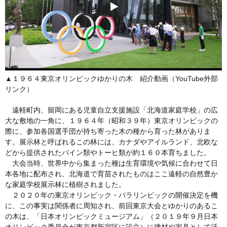
▲１９６４東京オリンピックゆかりの木 紹介動画（YouTube外部
リンク）
遠軽町内、留岡にある児童自立支援施設「北海道家庭学校」の広
大な敷地の一角に、１９６４年（昭和３９年）東京オリンピックの
際に、参加各国選手団が持ち寄った木の種から育った林がありま
す。展示林と呼ばれるこの林には、カナダやアイルランド、北欧な
どから提供されたパイン類やトーヒ類が約１６０本育ちました。
大会当時、世界中から集まった種は生育環境や気候に合わせて日
本各地に配布され、北海道で育苗されたものはここ遠軽の自然豊か
な家庭学校展示林に植樹されました。
２０２０年の東京オリンピック・パラリンピックの開催決定を機
に、この事実は関係者に周知され、前回東京大会とゆかりのあるこ
の木は、「日本オリンピックミュージアム」（２０１９年９月日本
オリンピック委員会が東京都新宿区に設立）に建材や家具として活