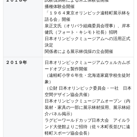
２０１８年
試験伐倒材による木工体験会開催
播種体験会開催
「１９６４東京オリンピック遠軽町展示林を
語る会」開催
泉正文氏（オリパラ組織委員会理事）、岸本
健氏（フォート・キシモト社長）招聘
日本オリンピックミュージアムへの活用正式
決定
関係者による展示林伐採の立会開催
２０１９年
日本オリンピックミュージアムウェルカムボ
ードオブジェ製作開催
（遠軽町小学６年生・北海道家庭学校生徒対
象）
（公財 日本オリンピック委員会・一社 日本
空間デザイン協会共催）
日本オリンピックミュージアムオープン（内
装材・家具の一部に展示林材採用、展示林紹
介パネル掲示）
ラグビーワールドカップ日本大会 アイルラ
ンド大使館よりご招待（佐々木町長並びに遠
軽町スポーツ協会会長）