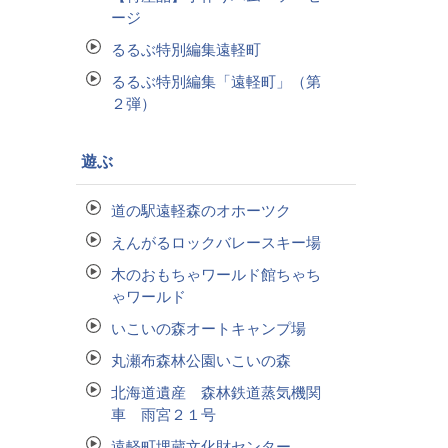
ージ
るるぶ特別編集遠軽町
るるぶ特別編集「遠軽町」（第
２弾）
遊ぶ
道の駅遠軽森のオホーツク
えんがるロックバレースキー場
木のおもちゃワールド館ちゃち
ゃワールド
いこいの森オートキャンプ場
丸瀬布森林公園いこいの森
北海道遺産 森林鉄道蒸気機関
車 雨宮２１号
遠軽町埋蔵文化財センター