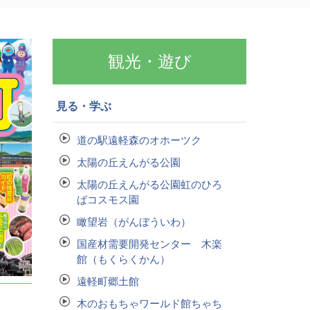
観光・遊び
見る・学ぶ
道の駅遠軽森のオホーツク
太陽の丘えんがる公園
太陽の丘えんがる公園虹のひろ
ばコスモス園
瞰望岩（がんぼういわ）
国産材需要開発センター 木楽
館（もくらくかん）
遠軽町郷土館
木のおもちゃワールド館ちゃち