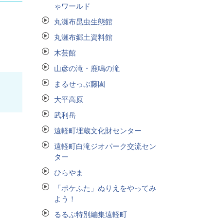
ゃワールド
丸瀬布昆虫生態館
丸瀬布郷土資料館
木芸館
山彦の滝・鹿鳴の滝
まるせっぷ藤園
大平高原
武利岳
遠軽町埋蔵文化財センター
遠軽町白滝ジオパーク交流セン
ター
ひらやま
「ポケふた」ぬりえをやってみ
よう！
るるぶ特別編集遠軽町