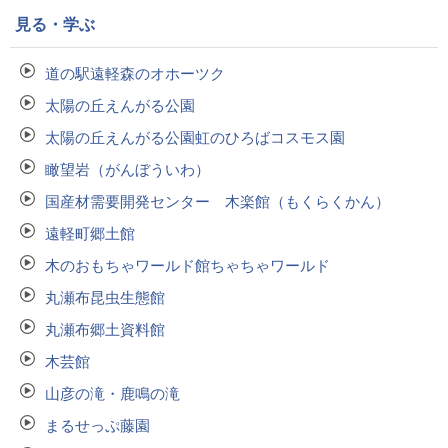
見る・学ぶ
道の駅遠軽森のオホーツク
太陽の丘えんがる公園
太陽の丘えんがる公園虹のひろばコスモス園
瞰望岩（がんぼういわ）
国産材需要開発センター 木楽館（もくらくかん）
遠軽町郷土館
木のおもちゃワールド館ちゃちゃワールド
丸瀬布昆虫生態館
丸瀬布郷土資料館
木芸館
山彦の滝・鹿鳴の滝
まるせっぷ藤園