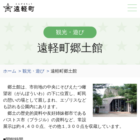
観光・遊び
遠軽町郷土館
ホーム
観光・遊び
遠軽町郷土館
郷土館は、市街地の中央にそびえたつ瞰
望岩（がんぼういわ）の下に位置し、町民
の憩いの場として親しまれ、エゾリスなど
も訪れる公園内にあります。
郷土の歴史的資料や友好姉妹都市である
バストス市（ブラジル）の資料など、常設
展示は約４,４００点、その他１,３００点を収蔵しています。
■開館時間