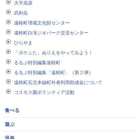
大平高原
武利岳
遠軽町埋蔵文化財センター
遠軽町白滝ジオパーク交流センター
ひらやま
「ポケふた」ぬりえをやってみよう！
るるぶ特別編集遠軽町
るるぶ特別編集「遠軽町」（第２弾）
遠軽町石北本線町外者利用助成金について
コスモス園ボランティア活動
食べる
遊ぶ
温泉