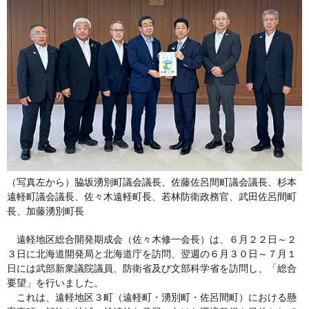
（写真左から）脇坂湧別町議会議長、佐藤佐呂間町議会議長、杉本
遠軽町議会議長、佐々木遠軽町長、若林防衛政務官、武田佐呂間町
長、加藤湧別町長
遠軽地区総合開発期成会（佐々木修一会長）は、６月２２日～２
３日に北海道開発局と北海道庁を訪問、翌週の６月３０日～７月１
日には武部新衆議院議員、防衛省及び文部科学省を訪問し、「総合
要望」を行いました。
これは、遠軽地区３町（遠軽町・湧別町・佐呂間町）における懸