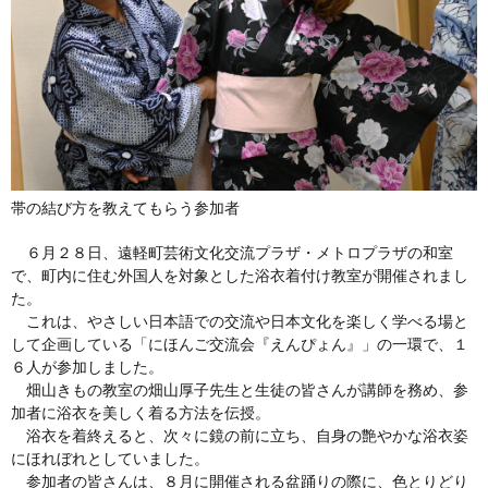
帯の結び方を教えてもらう参加者
６月２８日、遠軽町芸術文化交流プラザ・メトロプラザの和室
で、町内に住む外国人を対象とした浴衣着付け教室が開催されまし
た。
これは、やさしい日本語での交流や日本文化を楽しく学べる場と
して企画している「にほんご交流会『えんぴょん』」の一環で、１
６人が参加しました。
畑山きもの教室の畑山厚子先生と生徒の皆さんが講師を務め、参
加者に浴衣を美しく着る方法を伝授。
浴衣を着終えると、次々に鏡の前に立ち、自身の艶やかな浴衣姿
にほれぼれとしていました。
参加者の皆さんは、８月に開催される盆踊りの際に、色とりどり