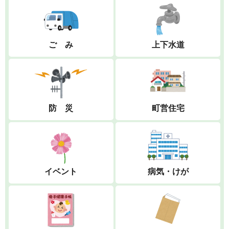
ご み
上下水道
防 災
町営住宅
イベント
病気・けが